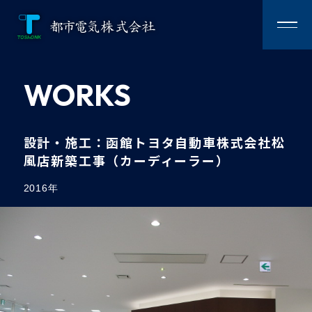
WORKS
トップページ
TOPPAGE
施工事例
WORKS
設計・施工：函館トヨタ自動車株式会社松
風店新築工事（カーディーラー）
事業案内
BUSINESS
2016年
お知らせ
NEWS
会社案内
COMPANY
お問い合わせ
CONTACT