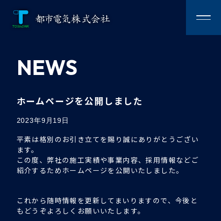
NEWS
トップページ
TOPPAGE
施工事例
WORKS
ホームページを公開しました
事業案内
2023年9月19日
BUSINESS
平素は格別のお引き立てを賜り誠にありがとうござい
お知らせ
ます。
NEWS
この度、弊社の施工実績や事業内容、採用情報などご
紹介するためホームページを公開いたしました。
会社案内
COMPANY
これから随時情報を更新してまいりますので、今後と
お問い合わせ
CONTACT
もどうぞよろしくお願いいたします。